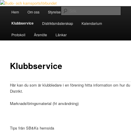
Hoppa
Östra Distriktet
till
Huvudmeny
Sök
Hem
Om oss
Styrelse
Klubbar & Idrotter
primärt
innehåll
Budo- och kamsportsförbundet
Klubbservice
Distriktsmästerskap
Kalendarium
Protokoll
Årsmöte
Länkar
Klubbservice
Här kan du som är klubbledare i en förening hitta information om hur d
Distrikt.
Marknadsföringsmaterial (fri användning)
Tips från SB&Ks hemsida