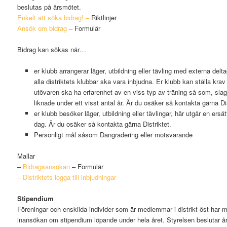
beslutas på årsmötet.
Enkelt att söka bidrag! –
Riktlinjer
Ansök om bidrag
– Formulär
Bidrag kan sökas när…
er klubb arrangerar läger, utbildning eller tävling med externa delta
alla distriktets klubbar ska vara inbjudna. Er klubb kan ställa krav
utövaren ska ha erfarenhet av en viss typ av träning så som, slag, 
liknade under ett visst antal år. Är du osäker så kontakta gärna Dis
er klubb besöker läger, utbildning eller tävlingar, här utgår en ersä
dag. Är du osäker så kontakta gärna Distriktet.
Personligt mål såsom Dangradering eller motsvarande
Mallar
–
Bidragsansökan
– Formulär
– Distriktets logga till inbjudningar
Stipendium
Föreningar och enskilda individer som är medlemmar i distrikt öst har mö
in
ansökan om stipendium löpande under hela året. Styrelsen beslutar år