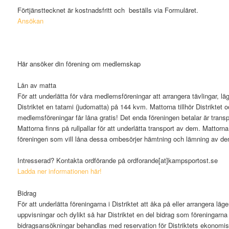
Förtjänsttecknet är kostnadsfritt och beställs via Formuläret.
Ansökan
Här ansöker din förening om medlemskap
Lån av matta
För att underlätta för våra medlemsföreningar att arrangera tävlingar, läg
Distriktet en tatami (judomatta) på 144 kvm. Mattorna tillhör Distriktet
medlemsföreningar får låna gratis! Det enda föreningen betalar är transp
Mattorna finns på rullpallar för att underlätta transport av dem. Mattorn
föreningen som vill låna dessa ombesörjer hämtning och lämning av de
Intresserad? Kontakta ordförande på ordforande[at]kampsportost.se
Ladda ner informationen här!
Bidr
För att underlätta föreningarna i Distriktet att åka på eller arrangera läger
uppvisningar och dylikt så har Distriktet en del bidrag som föreningarna
bidragsansökningar behandlas med reservation för Distriktets ekonomi