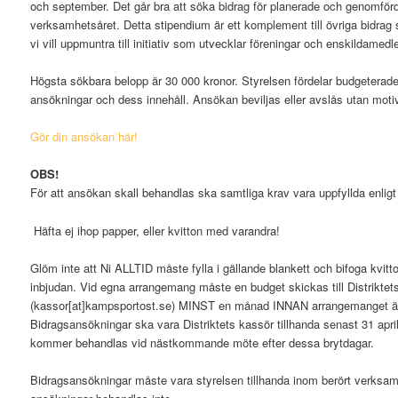
och september. Det går bra att söka bidrag för planerade och genomför
verksamhetsåret. Detta stipendium är ett komplement till övriga bidrag
vi vill uppmuntra till initiativ som utvecklar föreningar och enskilda
medl
Högsta sökbara belopp är 30 000 kronor. Styrelsen fördelar budgeterade
ansökningar och dess innehåll. Ansökan beviljas eller avslås utan moti
Gör din ansökan här!
OBS!
För att ansökan skall behandlas ska samtliga krav vara uppfyllda enlig
Häfta ej ihop papper, eller kvitton med varandra!
Glöm inte att Ni ALLTID måste fylla i gällande blankett och bifoga kvitt
inbjudan. Vid egna arrangemang måste en budget skickas till Distriktet
(kassor[at]kampsportost.se) MINST en månad INNAN arrangemanget ä
Bidragsansökningar ska vara Distriktets kassör tillhanda senast 31 apri
kommer behandlas vid nästkommande möte efter dessa brytdagar.
Bidragsansökningar måste vara styrelsen tillhanda inom berört verksa