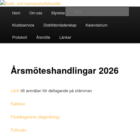
Hoppa
Östra Distriktet
till
Huvudmeny
Sök
Hem
Om oss
Styrelse
Klubbar & Idrotter
primärt
innehåll
Budo- och kamsportsförbundet
Klubbservice
Distriktsmästerskap
Kalendarium
Protokoll
Årsmöte
Länkar
Årsmöteshandlingar 2026
Länk
till
anmälan för deltagande på stämman
Kallelse
Föredragslista (dagordning)
Fullmakt