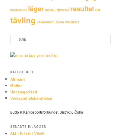
läger
resultat
kyokushin
medalj
Nyheter
SM
tävling
välkommen
östra distriktet
S
ö
k
OKÄNT WEBBFLÖDE
KATEGORIER
Allmänt
Mattor
Uncategorized
Verksamhetsberättelse
Budo & Kampsportsförbundet Distrikt 6 Östra
SENASTE INLÄGGEN
SM i BJJ till Växjö