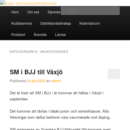
Hoppa
Hoppa
Östra Distriktet
till
till
Huvudmeny
Sök
Hem
Om oss
Styrelse
Klubbar & Idrotter
primärt
sekundärt
innehåll
innehåll
Budo- och kamsportsförbundet
Klubbservice
Distriktsmästerskap
Kalendarium
Protokoll
Årsmöte
Länkar
KATEGORIARKIV:
UNCATEGORIZED
SM i BJJ till Växjö
Publicerat
24 juli 2026
av
admin
Det är klart att SM i BJJ i år kommer att hållas i Växjö i
september.
Det kommer att tävlas i både junior- och seniorklasser. Alla
föreningar som deltar behöver vara vaccinerade mot doping.
SM arrangeras av Svenska BJJ-förbundet tillsammans med