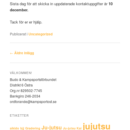
Sista dag för att skicka in uppdaterade kontaktuppgifter är
10
december.
Tack för er er hjälp.
Publicerat i
Uncategorized
Inläggsnavigering
←
Äldre inlägg
VÄLKOMMEN!
Budo & Kampsportsförbundet
Distrikt 6 Östra
Org.nr 829502-7745
Bankgiro 246-2034
ordforande@kampsportost.se
ETIKETTER
jujutsu
Ju-jutsu
aikido
bjj
Gradering
Ju-jutsu Kai